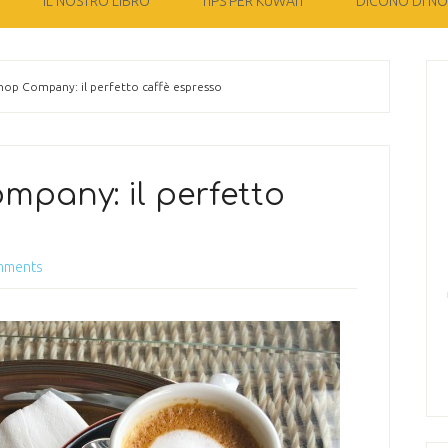
IL NOSTRO LIBRO
TIPS PER KUWAIT
DICONO DI NOI
op Company: il perfetto caffè espresso
mpany: il perfetto
o
mments