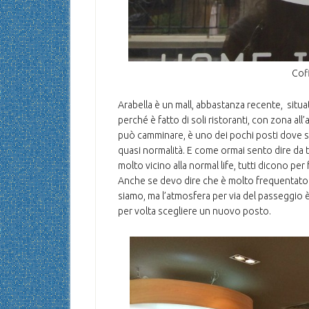
Cof
Arabella è un mall, abbastanza recente, situato 
perché è fatto di soli ristoranti, con zona al
può camminare, è uno dei pochi posti dove si
quasi normalità. E come ormai sento dire da tu
molto vicino alla normal life, tutti dicono p
Anche se devo dire che è molto frequentato d
siamo, ma l’atmosfera per via del passeggio è
per volta scegliere un nuovo posto.