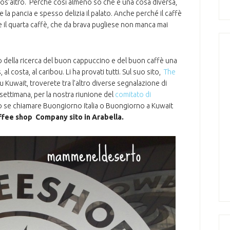
cos’altro. Perché così almeno so che è una cosa diversa,
la pancia e spesso delizia il palato. Anche perché il caffè
e il quarta caffè, che da brava pugliese non manca mai
to della ricerca del buon cappuccino e del buon caffè una
al costa, al caribou. Li ha provati tutti. Sul suo sito,
The
u Kuwait, troverete tra l’altro diverse segnalazione di
 settimana, per la nostra riunione del
comitato di
 se chiamare Buongiorno Italia o Buongiorno a Kuwait
fee shop Company sito in Arabella.