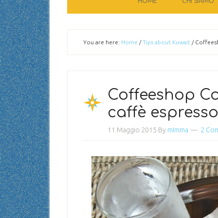
HOME
CHI SIAMO
You are here:
Home
/
Tips about Kuwait
/
Coffeesh
Coffeeshop Co
caffè espress
11 Maggio 2015
By
mimma
2 Co