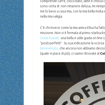
comprende caffè, cioccolato, latte e chissà 
sono certa di non rimanere delusa, mi riempie 
me lo bevo a casa mia, con la mia bella moka 
nella mia valigia.
C’è chi invece come la mia amica Elisa ha fat
missione. Non si è fermata al primo starbucks, 
Great Kuwait,
una bella e utile guida on line s
“posti perfetti”. Su sua indicazione la scorsa
benevenuto,
che ancora non abbiamo deciso
(quale vi piace di più), ci siamo ritrovate al
Cof