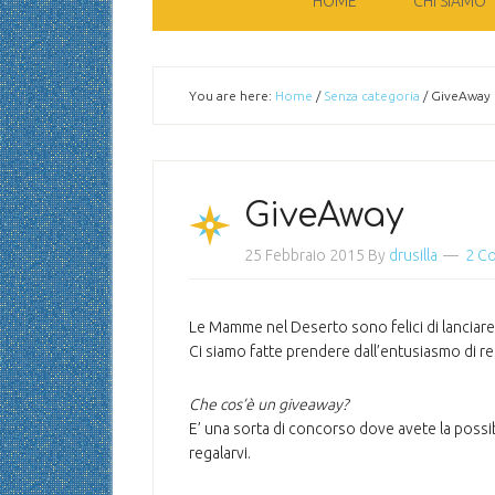
HOME
CHI SIAMO
You are here:
Home
/
Senza categoria
/
GiveAway
GiveAway
25 Febbraio 2015
By
drusilla
2 C
Le Mamme nel Deserto sono felici di lanciare 
Ci siamo fatte prendere dall’entusiasmo di re
Che cos’è un giveaway?
E’ una sorta di concorso dove avete la possi
regalarvi.