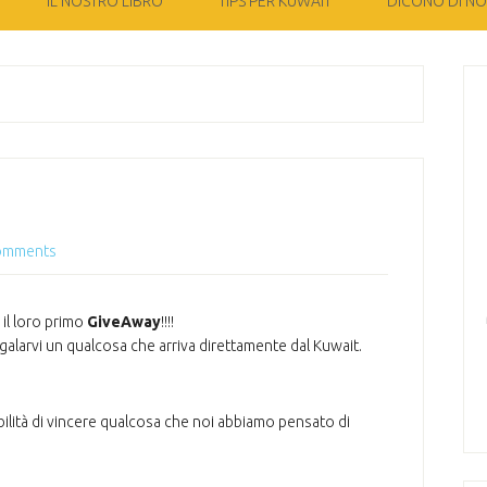
IL NOSTRO LIBRO
TIPS PER KUWAIT
DICONO DI NOI
omments
il loro primo
GiveAway
!!!!
galarvi un qualcosa che arriva direttamente dal Kuwait.
bilità di vincere qualcosa che noi abbiamo pensato di