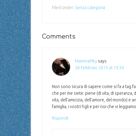
Filed Under:
Senza categoria
Comments
MammaPiky
says
26 Febbraio 2015 at 19:30
Non sono sicura di sapere come si fa a tag far
che per me siete: piene (di vita, di speranza, d
vita, dell’amicizia, dell’amore, del mondo) e arr
famiglia, i vostri figli e per noi che vi leggia
Rispondi