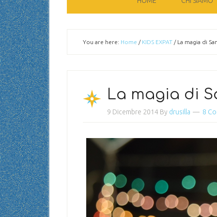
HOME
CHI SIAMO
You are here:
Home
/
KIDS EXPAT
/
La magia di San
La magia di S
9 Dicembre 2014
By
drusilla
8 C