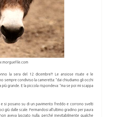
.morguefile.com
nno la sera del 12 dicembre?! Le ansiose risate e le
o sempre condiviso la cameretta: “dai chiudiamo gli occhi
a più grande. E la piccola rispondeva: “ma se poi mi scappa
o e si posano su di un pavimento freddo e corrono svelti
oci giù dalle scale. Fermandosi all’ultimo gradino per paura
 non aveva lasciato nulla, perché inevitabilmente qualche