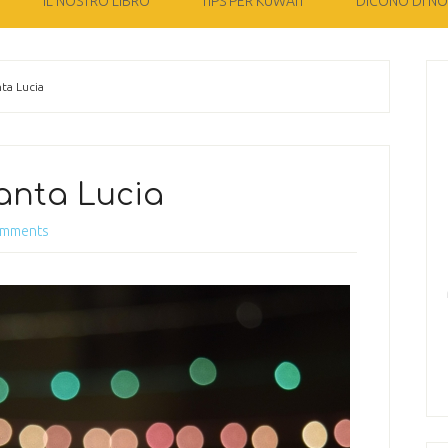
IL NOSTRO LIBRO
TIPS PER KUWAIT
DICONO DI NOI
ta Lucia
anta Lucia
omments