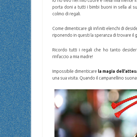
Io ho vivo nel mio cuore e nella mia mente i
porta doni a tutti i bimbi buoni in sella al 
colmo di regali.
Come dimenticare gli infiniti elenchi di desi
riponendo in questi la speranza di trovare il
Ricordo tutti i regali che ho tanto deside
rinfaccio a mia madre!
Impossibile dimenticare
la magia dell’attes
una sua visita. Quando il campanellino suon