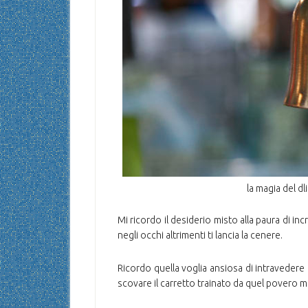
la magia del d
Mi ricordo il desiderio misto alla paura di i
negli occhi altrimenti ti lancia la cenere.
Ricordo quella voglia ansiosa di intravedere 
scovare il carretto trainato da quel povero m