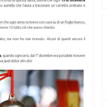
l ricordo di questa Santa, buona che ogni
13 di dicembre
suo asinello che l’aiuta a trascinare un carretto ordinato e
deri che ogni anno scrivevo con cura su di un foglio bianco,
 giorno 13 tutto ciò che avevo chiesto.
rato, ma non ho mai ricevuto. Alcuni di questi ancora li
a
, quando ogni sera, dal 1° dicembre era possibile ricevere
ava quel dolce
dlin dlin
.