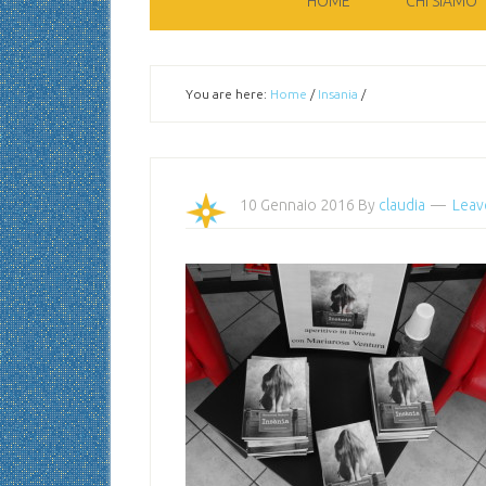
HOME
CHI SIAMO
You are here:
Home
/
Insania
/
10 Gennaio 2016
By
claudia
Leav