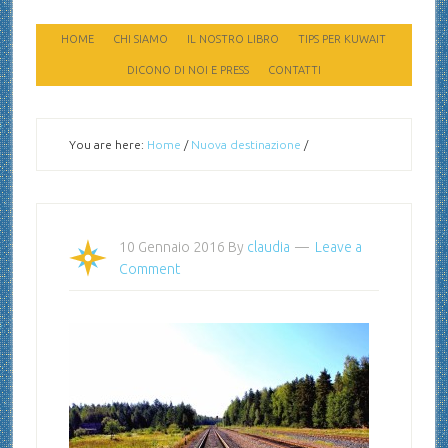
HOME
CHI SIAMO
IL NOSTRO LIBRO
TIPS PER KUWAIT
DICONO DI NOI E PRESS
CONTATTI
You are here:
Home
/
Nuova destinazione
/
10 Gennaio 2016
By
claudia
Leave a
Comment