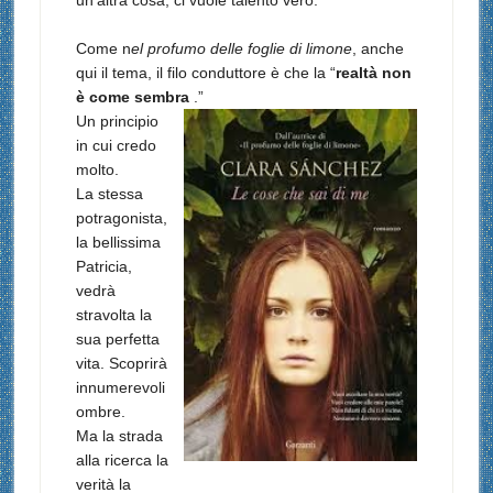
un’altra cosa, ci vuole talento vero.
Come n
el profumo delle foglie di limone
, anche
qui il tema, il filo conduttore è che la “
realtà non
è come sembra
.”
Un principio
in cui credo
molto.
La stessa
potragonista,
la bellissima
Patricia,
vedrà
stravolta la
sua perfetta
vita. Scoprirà
innumerevoli
ombre.
Ma la strada
alla ricerca la
verità la