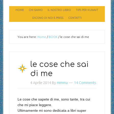
HOME
CHI SIAMO
IL NOSTRO LIBRO
TIPS PER KUWAIT
DICONO DI NOI E PRESS
CONTATTI
You are here:
Home
/
BOOK
/
le cose che sai di me
le cose che sai
di me
4 Aprile 2014
By
mimma
14 Comments
Le cose che sapete di me, sono tante, tra cui
che mi piace leggere.
Ultimamente mi sono dedicata a libri super