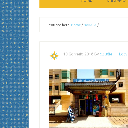
HOME
CHI SIAMO
You are here:
Home
/
BAKALA
/
10 Gennaio 2016
By
claudia
Leav