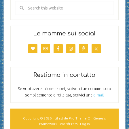
Le mamme sui social
Restiamo in contatto
Se vuoi avere informazioni, scriverci un commento o
semplicemente dirci la tua, scrivici una
e-mail
Copyright © 2026 ·
Lifestyle Pro Theme
On
Genesis
Framework
·
WordPress
·
Log in