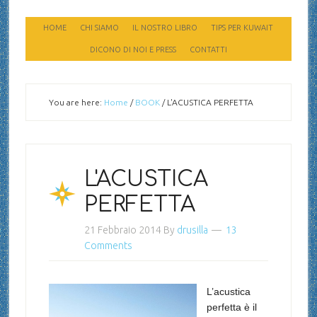
HOME
CHI SIAMO
IL NOSTRO LIBRO
TIPS PER KUWAIT
DICONO DI NOI E PRESS
CONTATTI
You are here:
Home
/
BOOK
/
L'ACUSTICA PERFETTA
L'ACUSTICA
PERFETTA
21 Febbraio 2014
By
drusilla
13
Comments
L’acustica
perfetta è il