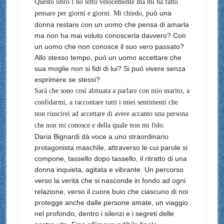
Questo libro l’ho letto velocemente ma mi ha fatto
uò una
pensare per giorni e giorni. Mi chiedo, p
donna restare con un uomo che pensa di amarla
ma non ha mai voluto conoscerla davvero? Con
un uomo che non conosce il suo vero passato?
Allo stesso tempo, può un uomo accettare che
sua moglie non si fidi di lui? Si può vivere senza
esprimere se stessi?
Sarà che sono così abituata a parlare con mio marito, a
confidarmi, a raccontare tutti i miei sentimenti che
non riuscirei ad accettare di avere accanto una persona
che non mi conosce e della quale non mi fido.
Daria Bignardi dà voce a uno straordinario
protagonista maschile, attraverso le cui parole si
compone, tassello dopo tassello, il ritratto di una
donna inquieta, agitata e vibrante. Un percorso
verso la verità che si nasconde in fondo ad ogni
relazione, verso il cuore buio che ciascuno di noi
protegge anche dalle persone amate, un viaggio
nel profondo, dentro i silenzi e i segreti delle