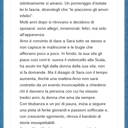
istintivamente si amano. Un pomeriggio d’estate
lei lo lascia, dicendogli che “le piacciono gli amori
infelici”.
Molti anni dopo si ritrovano e decidono di
sposarsi: sono allegri, innamorati, felici, ma solo
all’apparenza.
Arno è convinto di dare a Sara tutto se stesso e
non capisce le malinconie e le bugie che
affiorano poco a poco. In fondo, la sua vita gli
piace così com’è: suona il violoncello alla Scala,
ha avuto tre figli dalla donna della sua vita, non
si fa domande. Ma il disagio di Sara con il tempo
aumenta, finché una mattina Arno non sarà
costretto da un evento inconcepibile a chiedersi
chi è davvero la persona con cui ha vissuto
tredici anni, la donna che ama da sempre.
Con titubanza e un po’ di paura, inizia a seguire
una pista di ferite giovanili e passioni soffocate e,
con crescente sgomento, ritrova il bandolo di
storie insospettabili.