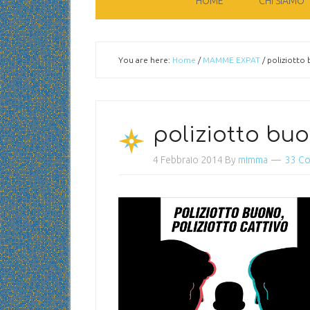
HOME
CHI SIAMO
You are here:
Home
/
MAMME EXPAT
/
poliziotto 
poliziotto buo
4 Febbraio 2014
By
mimma
33 C