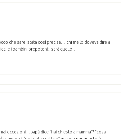
cco che sarei stata così precisa….chi me lo doveva dire a
cci e i bambini prepotenti. sarà quello…
mai eccezioni. Il papà dice “hai chiesto a mamma”? “cosa
da sempre il “poliziotto cattivo” ma non per questo è