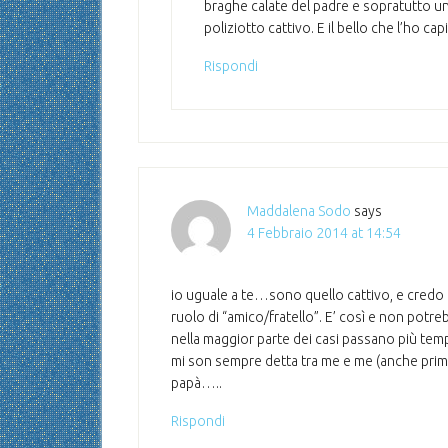
braghe calate del padre e sopratutto un 
poliziotto cattivo. E il bello che l’ho c
Rispondi
Maddalena Sodo
says
4 Febbraio 2014 at 14:54
io uguale a te…sono quello cattivo, e credo 
ruolo di “amico/fratello”. E’ così e non potr
nella maggior parte dei casi passano più tem
mi son sempre detta tra me e me (anche prima
papà…..
Rispondi