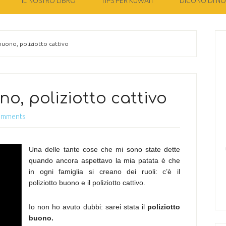
IL NOSTRO LIBRO
TIPS PER KUWAIT
DICONO DI NOI
buono, poliziotto cattivo
no, poliziotto cattivo
omments
Una delle tante cose che mi sono state dette
quando ancora aspettavo la mia patata è che
in ogni famiglia si creano dei ruoli: c’è il
poliziotto buono e il poliziotto cattivo.
Io non ho avuto dubbi: sarei stata il
poliziotto
buono.