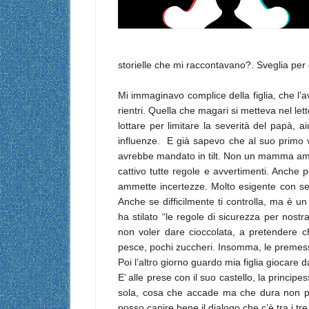
storielle che mi raccontavano?. Sveglia pe
Mi immaginavo complice della figlia, che l’av
rientri. Quella che magari si metteva nel let
lottare per limitare la severità del papà, 
influenze. E già sapevo che al suo primo vag
avrebbe mandato in tilt. Non un mamma amic
cattivo tutte regole e avvertimenti. Anche p
ammette incertezze. Molto esigente con se s
Anche se difficilmente ti controlla, ma è u
ha stilato “le regole di sicurezza per nostr
non voler dare cioccolata, a pretendere c
pesce, pochi zuccheri. Insomma, le preme
Poi l’altro giorno guardo mia figlia giocare 
E’ alle prese con il suo castello, la princip
sola, cosa che accade ma che dura non più 
posso capire bene il dialogo che c’è tra i t