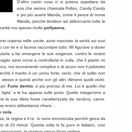
D’altro canto cosa ci si poteva aspettare da
una che veniva chiamata Pollon, Candy Candy
e poi più avanti Wanda, come il pesce di nome
Wanda, perché tendevo ad abboccarmi tutte le
r carità ma spesso molto
pollyanna.
rei coperta nelle uscite, avrei nascosto la verità sui suoi
to con lei e si faceva raccontare tutto. Mi figuravo a dover
aiutarla a far emergere le sue esigenze, contro le nostre
ito sarei corsa a controllarla in culla, che il pianto mi
a, ma sicuramente complice e di sicuro non il poliziotto
erché il marito è un uomo forte, serio, che di solito non
tesso e quindi anche con gli altri. Almeno quelli vicini.
n po’
Furio dentro
, è più preciso di me. Lui è quello che
a figlia” e le ha appese sulle porta. Quello integerrimo a
he la sua dieta fosse caratterizzata da verdura, carne,
sse erano abbastanza chiare….
da
sola.
essa, la regina e il re. Io sono emozionata perché gioca da
di 10 minuti. Questa volta lo fa pure in italiano, così
re personaggi, la osservo senza farmi vedere .