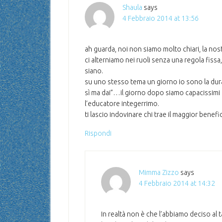
Shaula
says
4 Febbraio 2014 at 13:56
ah guarda, noi non siamo molto chiari, la nos
ci alterniamo nei ruoli senza una regola fi
siano.
su uno stesso tema un giorno io sono la dura e
sì ma dai”…il giorno dopo siamo capacissimi di 
l’educatore integerrimo.
ti lascio indovinare chi trae il maggior bene
Rispondi
Mimma Zizzo
says
4 Febbraio 2014 at 14:32
In realtà non è che l’abbiamo deciso al t