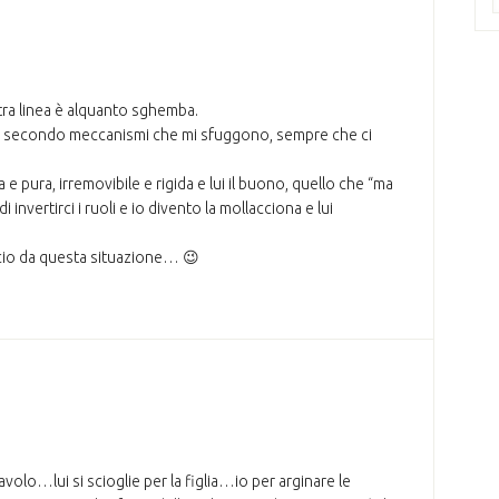
tra linea è alquanto sghemba.
ssa, secondo meccanismi che mi sfuggono, sempre che ci
 pura, irremovibile e rigida e lui il buono, quello che “ma
invertirci i ruoli e io divento la mollacciona e lui
ficio da questa situazione… 😉
avolo…lui si scioglie per la figlia…io per arginare le