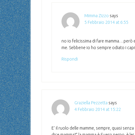
Mimma Zizzo
says
5 Febbraio 2014 at 6:55
no io felicissima di fare mamma…però e
me. Sebbene io ho sempre odiato i capri
Rispondi
Graziella Pezzetta
says
4 Febbraio 2014 at 15:22
E’ il ruolo delle mamme, sempre, quasi senza 
dice mamma?” la mamma è il vero perno, è lei 