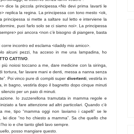
dice la piccola principessa.<No devi prima lavarti le
e> replica la regina. La principessa con tono mesto <ok,
rincipessa si mette a saltare sul letto e interviene la
dormire, puoi farlo solo se ci siamo noi>. La principessa
sempre> poi ancora <non c’è bisogno di piangere, basta
a gli corre incontro ed esclama <daddy mio amico>.
 solo alcuni pezzi, ha acceso in me una lampadina,
ho
TTO CATTIVO
.
i più noiosi toccano a me, dare medicine con la siringa,
 di tortura, far lavare mani e denti, messa a nanna senza
te”. Poi vinco pure di compiti super
divertenti
, vestirla in
la, in bagno, vestirla dopo il bagnetto dopo cinque minuti
 silenzio per un paio di minuti.
azione. Io zuzzerellona tramutata in mamma regole e
niziato a fare attenzione ad altri particolari. Quando c’è
 me, tipo “mamma oggi non laviamo i capelli” se le
ti, lei dice “no ho chiesto a mamma”. Sa che quello che
l’ho io e che tanto glieli lavo sempre.
uello, posso mangiare questo.