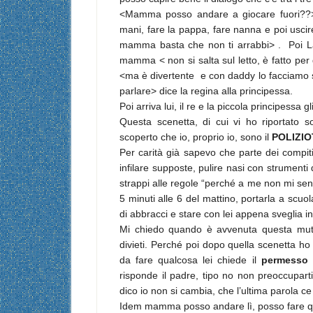
<Mamma posso andare a giocare fuori??>> 
mani, fare la pappa, fare nanna e poi uscir
mamma basta che non ti arrabbi> . Poi La p
mamma < non si salta sul letto, è fatto per 
<ma è divertente e con daddy lo facciamo 
parlare> dice la regina alla principessa.
Poi arriva lui, il re e la piccola principess
Questa scenetta, di cui vi ho riportato
scoperto che io, proprio io, sono il
POLIZIO
Per carità già sapevo che parte dei compit
infilare supposte, pulire nasi con strumenti
strappi alle regole “perché a me non mi sen
5 minuti alle 6 del mattino, portarla a scuo
di abbracci e stare con lei appena sveglia in
Mi chiedo quando è avvenuta questa mut
divieti. Perché poi dopo quella scenetta ho i
da fare qualcosa lei chiede il
permesso
a
risponde il padre, tipo no non preoccupar
dico io non si cambia, che l’ultima parola ce 
Idem mamma posso andare lì, posso fare q