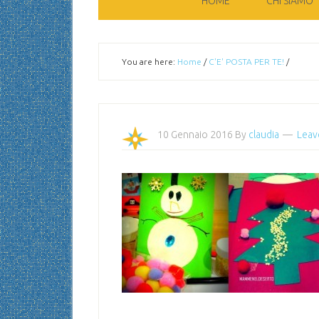
HOME
CHI SIAMO
You are here:
Home
/
C'E' POSTA PER TE!
/
10 Gennaio 2016
By
claudia
Leav