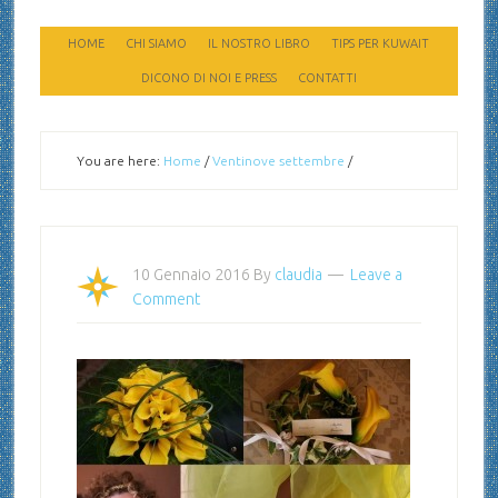
HOME
CHI SIAMO
IL NOSTRO LIBRO
TIPS PER KUWAIT
DICONO DI NOI E PRESS
CONTATTI
You are here:
Home
/
Ventinove settembre
/
10 Gennaio 2016
By
claudia
Leave a
Comment