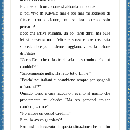
E chi se lo ricorda come si abborda un uomo?!
E poi vivo in Kuwait; mai e poi mai mi sognerei di
flirtare con qualcuno, mi sembra peccato solo
pensarlo!
Ecco che arriva Mimma, un po’ tardi direi, ma pure
lei si presenta tutta felice e senza capire cosa stia
succedendo e poi, insieme, fuggiamo verso la lezione
di Pilates
“Certo Dru, che ti lascio da sola un secondo e che mi
combini?!”
“Sinceramente nulla. Ha fatto tutto Linne.”
“Perché noi italiani ci scambiano sempre per spagnoli
o francesi?!”
Quando torno a casa racconto l’evento al marito che
prontamente mi chiede: “Ma sto personal trainer
com’era, carino?”
“No amore un cesso! Credimi”
E chi lo aveva guardato?!
Ero così imbarazzata da questa situazione che non ho