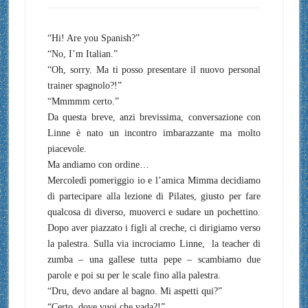
“Hi! Are you Spanish?”
“No, I’m Italian.”
“Oh, sorry. Ma ti posso presentare il nuovo personal
trainer spagnolo?!”
“Mmmmm certo.”
Da questa breve, anzi brevissima, conversazione con
Linne è nato un incontro imbarazzante ma molto
piacevole.
Ma andiamo con ordine…
Mercoledì pomeriggio io e l’amica Mimma decidiamo
di partecipare alla lezione di Pilates, giusto per fare
qualcosa di diverso, muoverci e sudare un pochettino.
Dopo aver piazzato i figli al creche, ci dirigiamo verso
la palestra. S
ulla via incrociamo Linne, la teacher di
zumba – una gallese tutta pepe – scambiamo due
parole e poi su per le scale fino alla palestra.
“Dru, devo andare al bagno. Mi aspetti qui?”
“Certo, dove vuoi che vada?!”