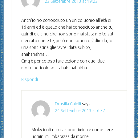
23 Settembre 2013 at 19:23
Anch’io ho conosciuto un unico uomo all’età di
16 anni ed è quello che hai conosciuto anche tu,
quindi diciamo che non sono mai stata molto sul
mercato come te, però non sono così dimida, io
una sbirciatina gliel’avrei data subito,
ahahahahha…
Cmq è pericoloso fare lezione con quei due,
molto pericoloso…ahahahahahha
Rispondi
Drusilla Galelli
says
24 Settembre 2013 at 6:37
Moky io di natura sono timida e conoscere
uomini mi imbarazza da morire!!!!