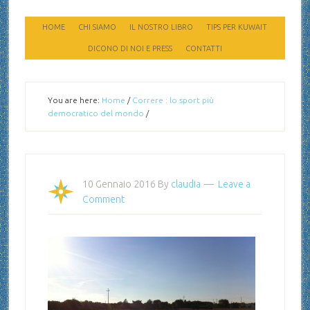
HOME
CHI SIAMO
IL NOSTRO LIBRO
TIPS PER KUWAIT
DICONO DI NOI E PRESS
CONTATTI
You are here:
Home
/
Correre : lo sport più
democratico del mondo
/
10 Gennaio 2016
By
claudia
Leave a
Comment