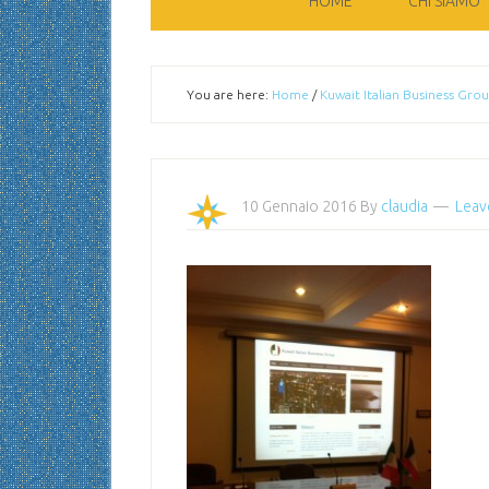
HOME
CHI SIAMO
You are here:
Home
/
Kuwait Italian Business Gro
10 Gennaio 2016
By
claudia
Leav