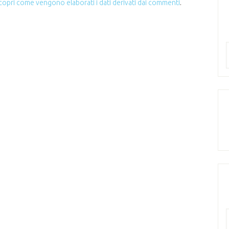
copri come vengono elaborati i dati derivati dai commenti
.