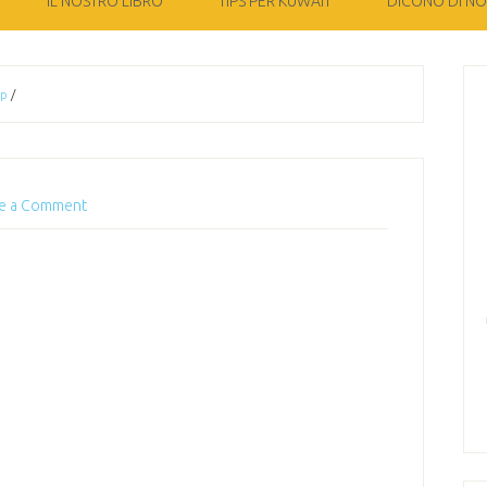
IL NOSTRO LIBRO
TIPS PER KUWAIT
DICONO DI NOI
up
/
e a Comment