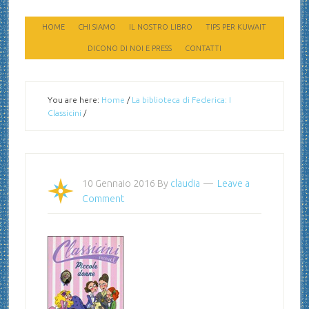
HOME
CHI SIAMO
IL NOSTRO LIBRO
TIPS PER KUWAIT
DICONO DI NOI E PRESS
CONTATTI
You are here:
Home
/
La biblioteca di Federica: I
Classicini
/
10 Gennaio 2016
By
claudia
Leave a
Comment