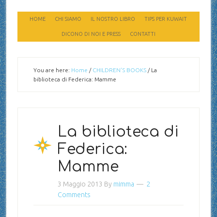
HOME
CHI SIAMO
IL NOSTRO LIBRO
TIPS PER KUWAIT
DICONO DI NOI E PRESS
CONTATTI
You are here:
Home
/
CHILDREN'S BOOKS
/
La
biblioteca di Federica: Mamme
La biblioteca di
Federica:
Mamme
3 Maggio 2013
By
mimma
2
Comments