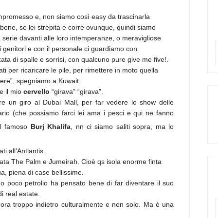
ompromesso e, non siamo così easy da trascinarla
 bene, se lei strepita e corre ovunque, quindi siamo
a serie davanti alle loro intemperanze, o meravigliose
ri genitori e con il personale ci guardiamo con
ata di spalle e sorrisi, con qualcuno pure give me five!.
i per ricaricare le pile, per rimettere in moto quella
vere”, spegniamo a Kuwait.
e il mio
cervello
“girava” “girava”.
re un giro al Dubai Mall, per far vedere lo show delle
rio (che possiamo farci lei ama i pesci e qui ne fanno
 il famoso
Burj Khalifa
, nn ci siamo saliti sopra, ma lo
ti all’Antlantis.
amata The Palm e Jumeirah. Cioè qs isola enorme finta
, piena di case bellissime.
 poco petrolio ha pensato bene di far diventare il suo
di real estate.
cora troppo indietro culturalmente e non solo. Ma è una