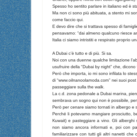
Spesso ho sentito parlare in italiano ed è st
Ma non ci sono più abituata, a stento mi son
come faccio qui.
E devo dire che si trattava spesso di famigli
p
ensavamo: “dai almeno qualcuno riesce an
Italia ci siamo intristiti e respirato proprio un
A Dubai c’è tutto e di più. Si sa.
Noi con una duenne qualche limitazione l’abb
usufruire della “Dubai by night” che, dicono 
Però che importa, io mi sono infilata lo stes
di “www.oilnanoolamoda.com” nei suoi post 
passeggiare sulla the walk.
La c.d. zona pedonale a Dubai marina, piena 
sembrava un sogno qui non è possibile, per 
Però per cenare siamo tornati in albergo e
Perché li potevamo mangiare prosciutto, b
Kuwait) e pasteggiare a vino. Gli alberghi
non siamo ancora informati e, poi con pata
familiarizzare con tutti gli altri nanetti ch