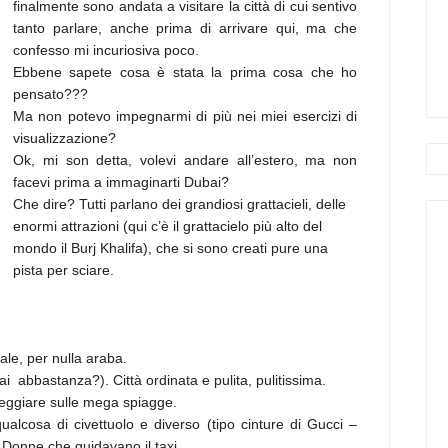
finalmente sono andata a visitare la città di cui sentivo
tanto parlare, anche prima di arrivare qui, ma che
confesso mi incuriosiva poco.
Ebbene sapete cosa è stata la prima cosa che ho
pensato???
Ma non potevo impegnarmi di più nei miei esercizi di
visualizzazione?
Ok, mi son detta, volevi andare all’estero, ma non
facevi prima a immaginarti Dubai?
Che dire? Tutti parlano dei grandiosi grattacieli, delle
enormi attrazioni (qui c’è il grattacielo più alto del
mondo il Burj Khalifa), che si sono creati pure una
pista per sciare.
ale, per nulla araba.
abbastanza?). Città ordinata e pulita, pulitissima.
sseggiare sulle mega spiagge.
alcosa di civettuolo e diverso (tipo cinture di Gucci –
). Donne che guidavano il taxi.