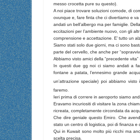
messo crocetta pure su questo).
A noi piace trovare soluzioni comode, di c
ovunque e, fare finta che ci divertiamo e va
andati un bell’albergo ma per famiglie. Dell
eccitazioni per l’ambiente nuovo, con gli alt
comprensione e accettazione. E’ tutto un alz
Siamo stati solo due giorni, ma ci sono bastat
parte del cervello, che anche per “sopravvi
Abbiamo visto amici della “precedente vita” 
In questi due gg noi ci siamo andati a fa
fontane a patata, l’ennesimo grande acqua
un’attrazione speciale) poi abbiamo visto
faremo.
Ieri prima di correre in aeroporto siamo anda
Eravamo incuriositi di visitare la zona chi
ricreata, completamente circondata da acqua
Che dire geniale questo Emiro. Che avendo
stato un centro di logistica, poi di finanza e 
Qui in Kuwait sono molto più ricchi ma an
scelta precisa.