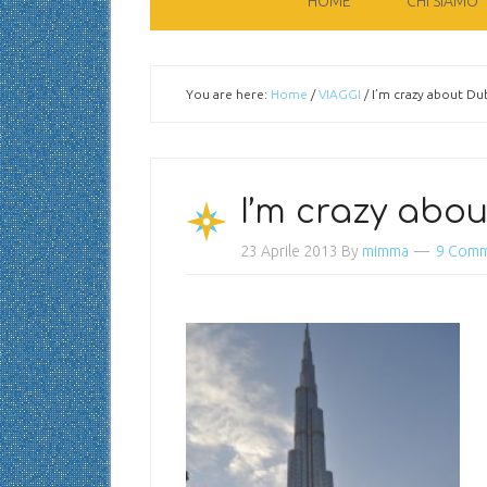
HOME
CHI SIAMO
You are here:
Home
/
VIAGGI
/
I’m crazy about Du
I’m crazy abo
23 Aprile 2013
By
mimma
9 Com