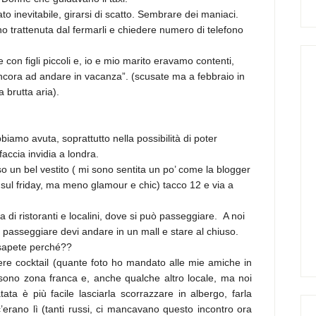
ato inevitabile, girarsi di scatto. Sembrare dei maniaci.
o trattenuta dal fermarli e chiedere numero di telefono
e con figli piccoli e, io e mio marito eravamo contenti,
cora ad andare in vacanza”. (scusate ma a febbraio in
a brutta aria).
iamo avuta, soprattutto nella possibilità di poter
faccia invidia a londra.
so un bel vestito ( mi sono sentita un po’ come la blogger
sul friday, ma meno glamour e chic) tacco 12 e via a
di ristoranti e localini, dove si può passeggiare. A noi
passeggiare devi andare in un mall e stare al chiuso.
 sapete perché??
ere cocktail (quante foto ho mandato alle mie amiche in
 sono zona franca e, anche qualche altro locale, ma noi
ta è più facile lasciarla scorrazzare in albergo, farla
e c’erano lì (tanti russi, ci mancavano questo incontro ora