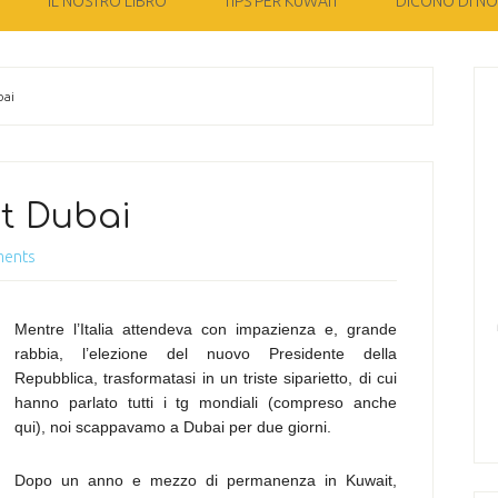
IL NOSTRO LIBRO
TIPS PER KUWAIT
DICONO DI NOI
bai
ut Dubai
ments
Mentre l’Italia attendeva con impazienza e, grande
rabbia, l’elezione del nuovo Presidente della
Repubblica, trasformatasi in un triste siparietto, di cui
hanno parlato tutti i tg mondiali (compreso anche
qui), noi scappavamo a Dubai per due giorni.
Dopo un anno e mezzo di permanenza in Kuwait,