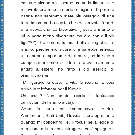
colmare alcune mie lacune, come la lingua, che
mi avrebbero reso più forte e migliore. E poi io e
patata non saremmo state più ostaggio di una
tata. Insomma ho capito che era arrivata l’ora di
una nuova chance lavorativa ( povero marito a
lui la parte meno divertente ma è o non è il più
figo???). Ho comprato una bella stilografica al
marito, perchè ero sicura che sarebbe arrivato
un contratto importante da firmare, ho iniziato a
comportarmi come se di lì a breve saremmo
andati all’estero, ho fatto i c.d esercizi di
visualizzazione.
Mi figuravo la casa, la vita, la routine. E così
arrivò la telefonata per il Kuwait.
Un caso?
Non credo (certo il fantastico
curriculum del marito aiuta).
Certo io tutto mi immaginavo: Londra,
Amsterdam, Stati Uniti, Brasile…però ogni tanto
quando mi concentro e, il focus nella legge di
attrazione è tutto , mi distraggo e voilà spiegato il