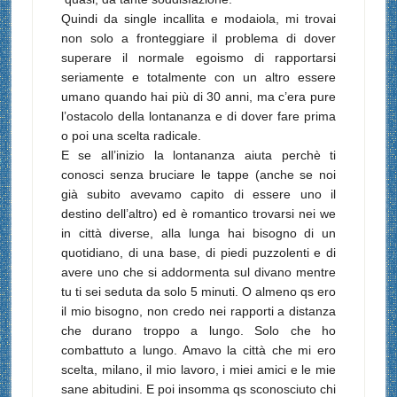
Quindi da single incallita e modaiola, mi trovai
non solo a fronteggiare il problema di dover
superare il normale egoismo di rapportarsi
seriamente e totalmente con un altro essere
umano quando hai più di 30 anni, ma c’era pure
l’ostacolo della lontananza e di dover fare prima
o poi una scelta radicale.
E se all’inizio la lontananza aiuta perchè ti
conosci senza bruciare le tappe (anche se noi
già subito avevamo capito di essere uno il
destino dell’altro) ed è romantico trovarsi nei we
in città diverse, alla lunga hai bisogno di un
quotidiano, di una base, di piedi puzzolenti e di
avere uno che si addormenta sul divano mentre
tu ti sei seduta da solo 5 minuti. O almeno qs ero
il mio bisogno, non credo nei rapporti a distanza
che durano troppo a lungo. Solo che ho
combattuto a lungo. Amavo la città che mi ero
scelta, milano, il mio lavoro, i miei amici e le mie
sane abitudini. E poi insomma qs sconosciuto chi