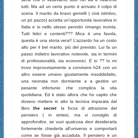
tutti.
Ma ad un certo punto è arrivato il colpo di
scena. Il marito da bravo gemelli ( cioè istintivo,
un pò pazzo) accetta un’opportunità lavorativa in
Italia e io nello stesso periodo rimango incinta.
Tutti felici e contenti??? Mica è una favola,
questa è una storia vera!! L’azzardo ha un costo
alto per il bel marito, più del previsto. Lui fa un
passo indietro lavorativo notevole, sia in termini
di professionalità, sia economici. E io ?? Io mi
trovo improvvisamente a convivere h24 con un
altro essere umano giustamente insoddisfatto,
una neonata non dormiente e a gestire un
pesante infortunio che complica la vita
quotidiana. Ed è stato allora che ho capito che
dovevo mettere in atto la tecnica imparata dal
libro
the secret
: la forza di attrazione del
pensiero ( in sintesi, ma vi consiglio di
approfondire, se vuoi qualcosa devi desiderarla
fortemente chiederla all’universo e comportarti
come se fosse già accaduta. Il pensiero è un