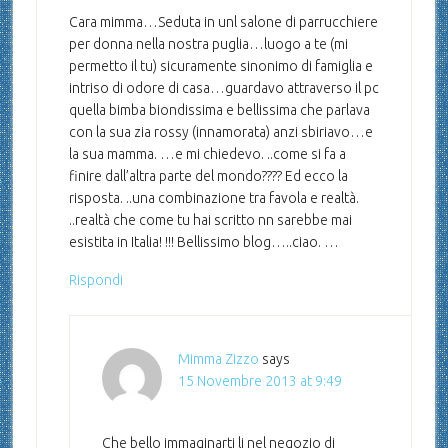
Cara mimma…Seduta in unl salone di parrucchiere
per donna nella nostra puglia…luogo a te (mi
permetto il tu) sicuramente sinonimo di famiglia e
intriso di odore di casa…guardavo attraverso il pc
quella bimba biondissima e bellissima che parlava
con la sua zia rossy (innamorata) anzi sbiriavo…e
la sua mamma. …e mi chiedevo. ..come si fa a
finire dall’altra parte del mondo???? Ed ecco la
risposta. ..una combinazione tra favola e realtà.
..realtà che come tu hai scritto nn sarebbe mai
esistita in Italia! !!! Bellissimo blog…..ciao. …
Rispondi
Mimma Zizzo
says
15 Novembre 2013 at 9:49
Che bello immaginarti li nel negozio di