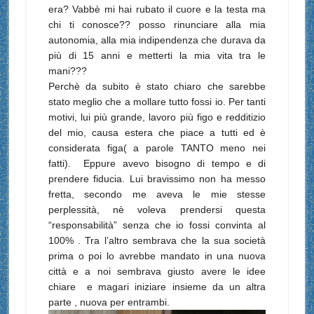
era? Vabbè mi hai rubato il cuore e la testa ma
chi ti conosce?? posso rinunciare alla mia
autonomia, alla mia indipendenza che durava da
più di 15 anni e metterti la mia vita tra le
mani???
Perchè da subito è stato chiaro che sarebbe
stato meglio che a mollare tutto fossi io. Per tanti
motivi, lui più grande, lavoro più figo e redditizio
del mio, causa estera che piace a tutti ed è
considerata figa( a parole TANTO meno nei
fatti). Eppure avevo bisogno di tempo e di
prendere fiducia. Lui bravissimo non ha messo
fretta, secondo me aveva le mie stesse
perplessità, nè voleva prendersi questa
“responsabilità” senza che io fossi convinta al
100% . Tra l’altro sembrava che la sua società
prima o poi lo avrebbe mandato in una nuova
città e a noi sembrava giusto avere le idee
chiare e magari iniziare insieme da un altra
parte , nuova per entrambi.