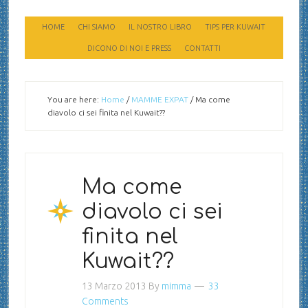
HOME
CHI SIAMO
IL NOSTRO LIBRO
TIPS PER KUWAIT
DICONO DI NOI E PRESS
CONTATTI
You are here:
Home
/
MAMME EXPAT
/
Ma come
diavolo ci sei finita nel Kuwait??
Ma come
diavolo ci sei
finita nel
Kuwait??
13 Marzo 2013
By
mimma
33
Comments