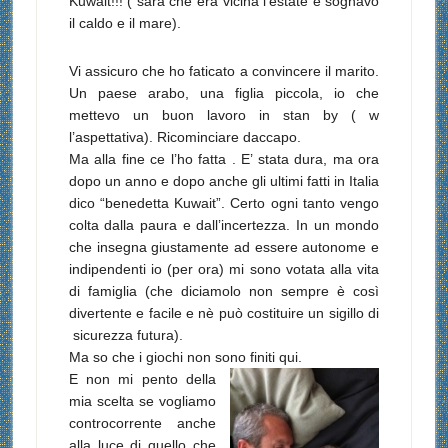
Kuwait!!! ( sarà che era vicina l’estate e sognavo
il caldo e il mare).
Vi assicuro che ho faticato a convincere il marito.
Un paese arabo, una figlia piccola, io che
mettevo un buon lavoro in stan by ( w
l’aspettativa). Ricominciare daccapo.
Ma alla fine ce l’ho fatta . E’ stata dura, ma ora
dopo un anno e dopo anche gli ultimi fatti in Italia
dico “benedetta Kuwait”. Certo ogni tanto vengo
colta dalla paura e dall’incertezza. In un mondo
che insegna giustamente ad essere autonome e
indipendenti io (per ora) mi sono votata alla vita
di famiglia (che diciamolo non sempre è così
divertente e facile e nè può costituire un sigillo di
sicurezza futura).
Ma so che i giochi non sono finiti qui.
E non mi pento della
mia scelta se vogliamo
controcorrente anche
alla luce di quello che