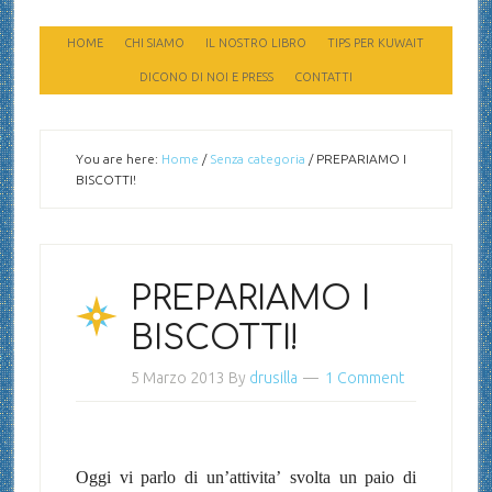
HOME
CHI SIAMO
IL NOSTRO LIBRO
TIPS PER KUWAIT
DICONO DI NOI E PRESS
CONTATTI
You are here:
Home
/
Senza categoria
/
PREPARIAMO I
BISCOTTI!
PREPARIAMO I
BISCOTTI!
5 Marzo 2013
By
drusilla
1 Comment
Oggi vi parlo di un’attivita’ svolta un paio di