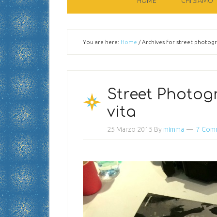
HOME
CHI SIAMO
You are here:
Home
/
Archives for street photogra
Street Photogr
vita
25 Marzo 2015
By
mimma
7 Com