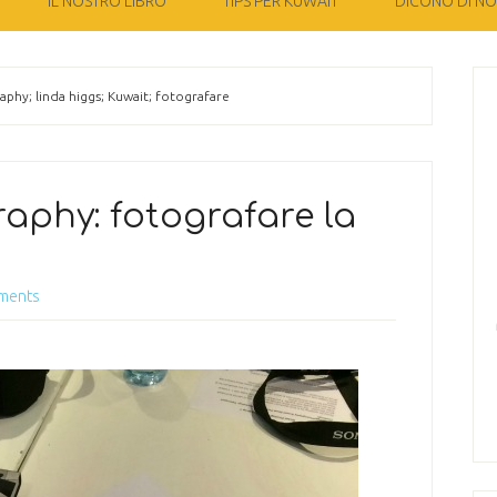
IL NOSTRO LIBRO
TIPS PER KUWAIT
DICONO DI NOI
phy; linda higgs; Kuwait; fotografare
aphy: fotografare la
ments