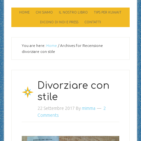
HOME
CHI SIAMO
IL NOSTRO LIBRO
TIPS PER KUWAIT
DICONO DI NOI E PRESS
CONTATTI
You are here:
Home
/
Archives for Recensione
divorziare con stile
Divorziare con
stile
22 Settembre 2017
By
mimma
2
Comments