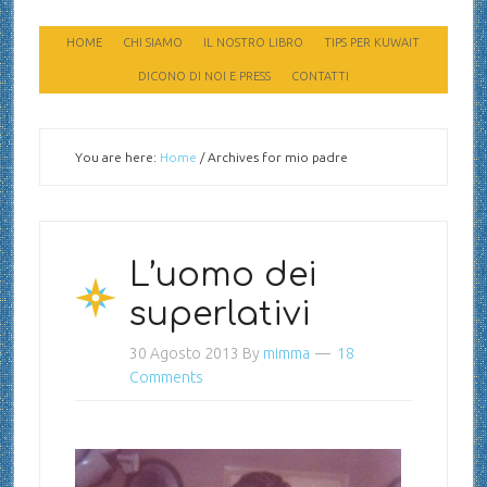
HOME
CHI SIAMO
IL NOSTRO LIBRO
TIPS PER KUWAIT
DICONO DI NOI E PRESS
CONTATTI
You are here:
Home
/
Archives for mio padre
L’uomo dei
superlativi
30 Agosto 2013
By
mimma
18
Comments