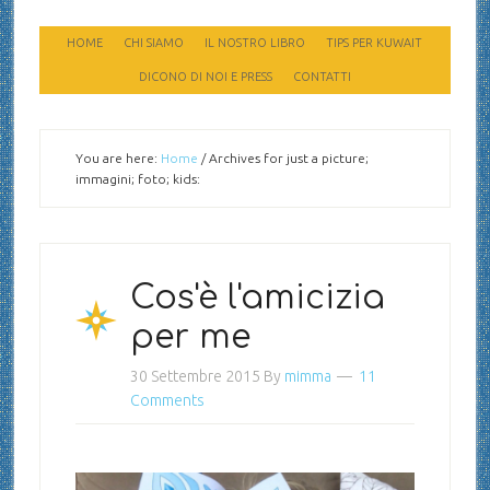
HOME
CHI SIAMO
IL NOSTRO LIBRO
TIPS PER KUWAIT
DICONO DI NOI E PRESS
CONTATTI
You are here:
Home
/
Archives for just a picture;
immagini; foto; kids:
Cos'è l'amicizia
per me
30 Settembre 2015
By
mimma
11
Comments