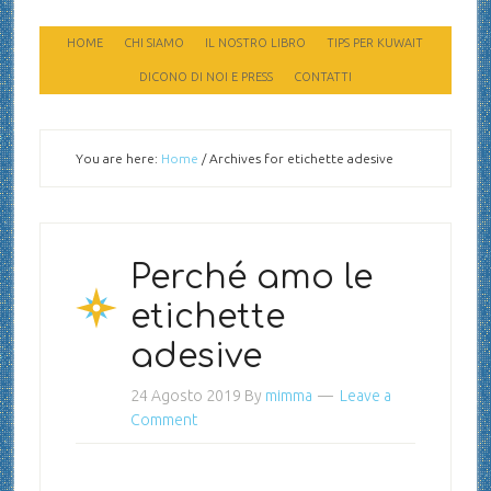
HOME
CHI SIAMO
IL NOSTRO LIBRO
TIPS PER KUWAIT
DICONO DI NOI E PRESS
CONTATTI
You are here:
Home
/
Archives for etichette adesive
Perché amo le
etichette
adesive
24 Agosto 2019
By
mimma
Leave a
Comment