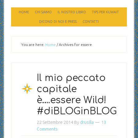
HOME
CHI SIAMO
IL NOSTRO LIBRO
TIPS PER KUWAIT
DICONO DI NOI E PRESS
CONTATTI
You are here:
Home
/
Archives for essere
Il mio peccato
capitale
è….essere Wild!
‪#‎diBLOGinBLOG
22 Settembre 2014
By
drusilla
13
Comments