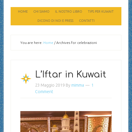
HOME
CHI SIAMO
IL NOSTRO LIBRO
TIPS PER KUWAIT
DICONO DI NOI E PRESS
CONTATTI
You are here:
Home
/
Archives for celebrazioni
L’Iftar in Kuwait
23 Maggio 2019
By
mimma
1
Comment