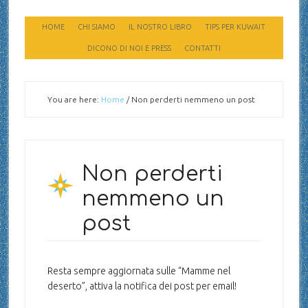
HOME
CHI SIAMO
IL NOSTRO LIBRO
TIPS PER KUWAIT
DICONO DI NOI E PRESS
CONTATTI
You are here:
Home
/
Non perderti nemmeno un post
Non perderti
nemmeno un
post
Resta sempre aggiornata sulle “Mamme nel
deserto”, attiva la notifica dei post per email!